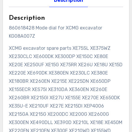
Description
Description
860618428 Mode dial for XCMG excavator
KG08A007Z
XCMG excavator spare parts XE75SL XE375WZ
XE230CLC XE600DK XE300DP XE150C XE80E
XE20E XE250UF XE15G XE75RR XE26U XE18U XE15D
XE220E XE690DK XE380EN XE230LC XE380E
XE180BR XE260EN XE215E XE225DN XE650DP
XE155ECR XES75I XE310DA XE360EN XE260E
XE260BR XE215GI XE27U XE155E XE270E XE650DK
XE35U-E XE210UF XE27E XE215DI XEP4006
XE215GA XE215G XE200DC XE200G XE2600G
XE300EN XE490DLL XE390D XE210L XE18E XE450M
XE220EN XE210EN XE300E XE210WD XE155WD