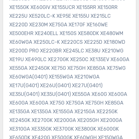
XE155GK XE60GIV XE155UCR XE155RR XE150RR
XE225U XE520LC-K XE95E XE155U XE215LC
XE220D XE230M XE75GA XE170F XE160WE
XE500EHR XE240ELL XE150S XE580DK XE480WM
XE60WGA XE250LC-K XE220CS XE225D XE180WD
XE200D PRO XE220BR XE245LC XE38U XE210WG
XE19U XE490LC XE270GK XE250C XE135EV XE60GA
XE55GA XE245GK XE75G XE75GH XE85GA XE75WG
XE60WGA(G401) XE155WGA XE210WGA
XE17U(G401) XE26U(G401) XE27U(G401)
XE35U(G401) XE35U(G401) XE55GA XE60G XE60GA
XE60GA XE60GA XE75G XE75GA XE75GH XE85GA
XE135GA XE135GA XE155GA XE215GA XE225GK
XE245GK XE270GK XE200GA XE205GH XE200GA
XE310GA XE335GK XE370GK XE380GK XE600GK
XE650DK XE420G XE500GK XE60WGH XE150WGA