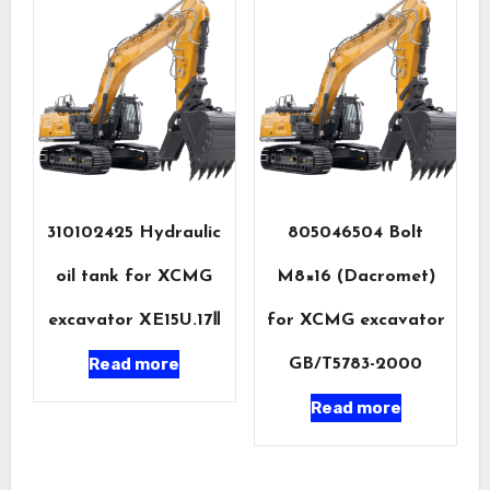
310102425 Hydraulic
805046504 Bolt
oil tank for XCMG
M8×16 (Dacromet)
excavator XE15U.17Ⅱ
for XCMG excavator
Read more
GB/T5783-2000
Read more