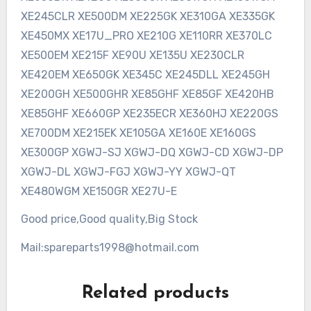
XE245CLR XE500DM XE225GK XE310GA XE335GK
XE450MX XE17U_PRO XE210G XE110RR XE370LC
XE500EM XE215F XE90U XE135U XE230CLR
XE420EM XE650GK XE345C XE245DLL XE245GH
XE200GH XE500GHR XE85GHF XE85GF XE420HB
XE85GHF XE660GP XE235ECR XE360HJ XE220GS
XE700DM XE215EK XE105GA XE160E XE160GS
XE300GP XGWJ-SJ XGWJ-DQ XGWJ-CD XGWJ-DP
XGWJ-DL XGWJ-FGJ XGWJ-YY XGWJ-QT
XE480WGM XE150GR XE27U-E
Good price,Good quality,Big Stock
Mail:spareparts1998@hotmail.com
Related products