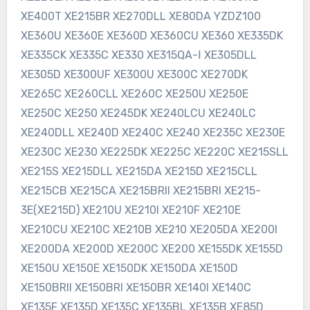
XE400T XE215BR XE270DLL XE80DA YZDZ100
XE360U XE360E XE360D XE360CU XE360 XE335DK
XE335CK XE335C XE330 XE315QA-Ⅰ XE305DLL
XE305D XE300UF XE300U XE300C XE270DK
XE265C XE260CLL XE260C XE250U XE250E
XE250C XE250 XE245DK XE240LCU XE240LC
XE240DLL XE240D XE240C XE240 XE235C XE230E
XE230C XE230 XE225DK XE225C XE220C XE215SLL
XE215S XE215DLL XE215DA XE215D XE215CLL
XE215CB XE215CA XE215BRII XE215BRI XE215-
3E(XE215D) XE210U XE210I XE210F XE210E
XE210CU XE210C XE210B XE210 XE205DA XE200I
XE200DA XE200D XE200C XE200 XE155DK XE155D
XE150U XE150E XE150DK XE150DA XE150D
XE150BRII XE150BRI XE150BR XE140I XE140C
XE135F XE135D XE135C XE135BL XE135B XE85D