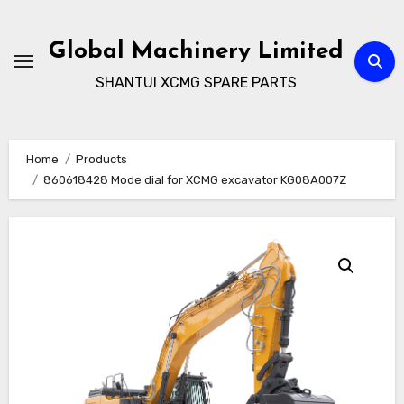
Skip
to
Global Machinery Limited
content
SHANTUI XCMG SPARE PARTS
Home
Products
860618428 Mode dial for XCMG excavator KG08A007Z