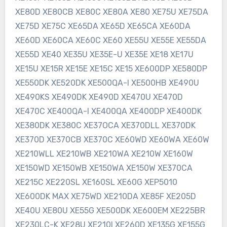
XE80D XE80CB XE80C XE80A XE80 XE75U XE75DA
XE75D XE75C XE65DA XE65D XE65CA XE60DA
XE60D XE60CA XE60C XE60 XE55U XE55E XE55DA
XE55D XE40 XE35U XE35E-U XE35E XE18 XE17U
XE15U XE15R XE15E XE15C XE15 XE600DP XE580DP
XE550DK XE520DK XE500QA-I XE500HB XE490U
XE490KS XE490DK XE490D XE470U XE470D
XE470C XE400QA-I XE400QA XE400DP XE400DK
XE380DK XE380C XE37OCA XE370DLL XE370DK
XE370D XE370CB XE370C XE60WD XE60WA XE60W
XE210WLL XE210WB XE210WA XE210W XE160W
XE150WD XE150WB XE150WA XE150W XE370CA
XE215C XE220SL XE160SL XE60G XEP5010
XE600DK MAX XE75WD XE210DA XE85F XE205D
XE40U XE80U XE55G XE500DK XE600EM XE225BR
XE230LC-K XE28U XE210I XE260D XE135G XE155G