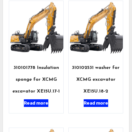
310101778 Insulation
310102531 washer for
sponge for XCMG
XCMG excavator
excavator XE15U.17-1
XE15U.18-2
Read more
Read more