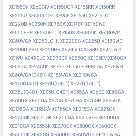
XE155GK XE60GIV XE155UCR XE155RR XE150RR
XE225U XE520LC-K XE95E XE155U XE215LC
XE220D XE230M XE75GA XE170F XE160WE
XE500EHR XE240ELL XE150S XE580DK XE480WM
XE60WGA XE250LC-K XE220CS XE225D XE180WD
XE200D PRO XE220BR XE245LC XE38U XE210WG
XE19U XE490LC XE270GK XE250C XE135EV XE60GA
XE55GA XE245GK XE75G XE75GH XE85GA XE75WG
XE60WGA(G401) XE155WGA XE210WGA
XE17U(G401) XE26U(G401) XE27U(G401)
XE35U(G401) XE35U(G401) XE55GA XE60G XE60GA
XE60GA XE60GA XE75G XE75GA XE75GH XE85GA
XE135GA XE135GA XE155GA XE215GA XE225GK
XE245GK XE270GK XE200GA XE205GH XE200GA
XE310GA XE335GK XE370GK XE380GK XE600GK
XE650DK XE420G XE500GK XE60WGH XE150WGA