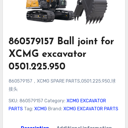
860579157 Ball joint for
XCMG excavator
0501.225.950
860579157，XCMG SPARE PARTS,0501.225.950,球
接头
SKU:
860579157
Category:
XCMG EXCAVATOR
PARTS
Tag:
XCMG
Brand:
XCMG EXCAVATOR PARTS