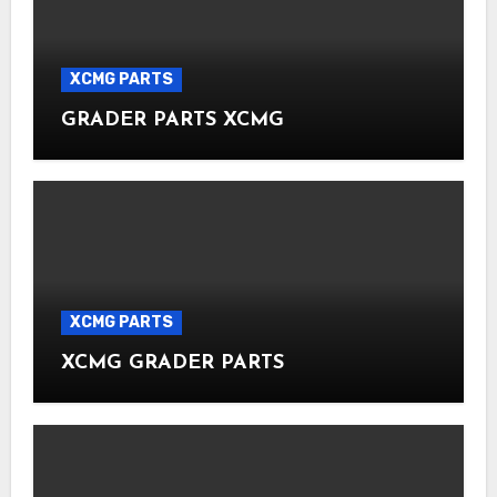
XCMG PARTS
GRADER PARTS XCMG
XCMG PARTS
XCMG GRADER PARTS