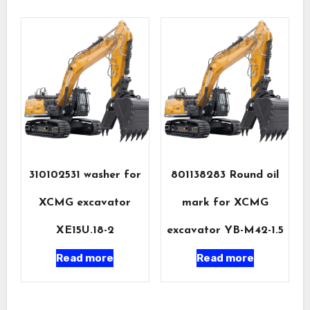
310102531 washer for
801138283 Round oil
XCMG excavator
mark for XCMG
XE15U.18-2
excavator YB-M42-1.5
Read more
Read more