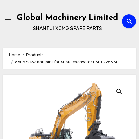
Skip
to
Global Machinery Limited
content
SHANTUI XCMG SPARE PARTS
Home
Products
860579157 Ball joint for XCMG excavator 0501.225.950