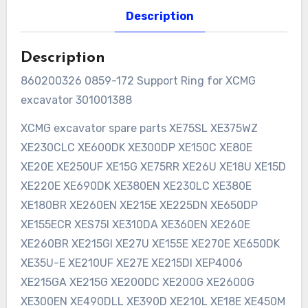
Description
Description
860200326 0859-172 Support Ring for XCMG
excavator 301001388
XCMG excavator spare parts XE75SL XE375WZ
XE230CLC XE600DK XE300DP XE150C XE80E
XE20E XE250UF XE15G XE75RR XE26U XE18U XE15D
XE220E XE690DK XE380EN XE230LC XE380E
XE180BR XE260EN XE215E XE225DN XE650DP
XE155ECR XES75I XE310DA XE360EN XE260E
XE260BR XE215GI XE27U XE155E XE270E XE650DK
XE35U-E XE210UF XE27E XE215DI XEP4006
XE215GA XE215G XE200DC XE200G XE2600G
XE300EN XE490DLL XE390D XE210L XE18E XE450M