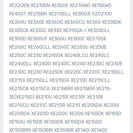
XE220EN XE210EN XE300E XE210WD XE155WD
XE400T XE215BR XE270DLL XE80DA YZDZ100
XE360U XE360E XE360D XE360CU XE360 XE335DK
XE335CK XE335C XE330 XE315QA-Ⅰ XE305DLL
XE305D XE300UF XE300U XE300C XE270DK
XE265C XE260CLL XE260C XE250U XE250E
XE250C XE250 XE245DK XE240LCU XE240LC
XE240DLL XE240D XE240C XE240 XE235C XE230E
XE230C XE230 XE225DK XE225C XE220C XE215SLL
XE215S XE215DLL XE215DA XE215D XE215CLL
XE215CB XE215CA XE215BRII XE215BRI XE215-
3E(XE215D) XE210U XE210I XE210F XE210E
XE210CU XE210C XE210B XE210 XE205DA XE200I
XE200DA XE200D XE200C XE200 XE155DK XE155D
XE150U XE150E XE150DK XE150DA XE150D
XE150BRII XE150BRI XE150BR XE140I XE140C