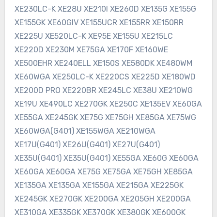
XE230LC-K XE28U XE210I XE260D XE135G XE155G
XE155GK XE60GIV XE155UCR XE155RR XE150RR
XE225U XE520LC-K XE95E XE155U XE215LC
XE220D XE230M XE75GA XE170F XE160WE
XE500EHR XE240ELL XE150S XE580DK XE480WM
XE60WGA XE250LC-K XE220CS XE225D XE180WD
XE200D PRO XE220BR XE245LC XE38U XE210WG
XE19U XE490LC XE270GK XE250C XE135EV XE60GA
XE55GA XE245GK XE75G XE75GH XE85GA XE75WG
XE60WGA(G401) XE155WGA XE210WGA
XE17U(G401) XE26U(G401) XE27U(G401)
XE35U(G401) XE35U(G401) XE55GA XE60G XE60GA
XE60GA XE60GA XE75G XE75GA XE75GH XE85GA
XE135GA XE135GA XE155GA XE215GA XE225GK
XE245GK XE270GK XE200GA XE205GH XE200GA
XE310GA XE335GK XE370GK XE380GK XE600GK