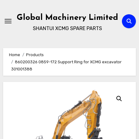
Skip
to
Global Machinery Limited
content
SHANTUI XCMG SPARE PARTS
Home
Products
860200326 0859-172 Support Ring for XCMG excavator
301001388