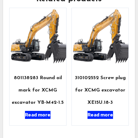
801138283 Round oil
310102552 Screw plug
mark for XCMG
for XCMG excavator
excavator YB-M42-1.5
XE15U.18-3
Read more
Read more