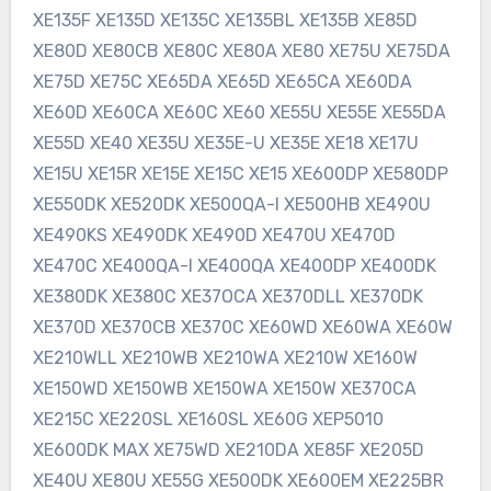
XE135F XE135D XE135C XE135BL XE135B XE85D
XE80D XE80CB XE80C XE80A XE80 XE75U XE75DA
XE75D XE75C XE65DA XE65D XE65CA XE60DA
XE60D XE60CA XE60C XE60 XE55U XE55E XE55DA
XE55D XE40 XE35U XE35E-U XE35E XE18 XE17U
XE15U XE15R XE15E XE15C XE15 XE600DP XE580DP
XE550DK XE520DK XE500QA-I XE500HB XE490U
XE490KS XE490DK XE490D XE470U XE470D
XE470C XE400QA-I XE400QA XE400DP XE400DK
XE380DK XE380C XE37OCA XE370DLL XE370DK
XE370D XE370CB XE370C XE60WD XE60WA XE60W
XE210WLL XE210WB XE210WA XE210W XE160W
XE150WD XE150WB XE150WA XE150W XE370CA
XE215C XE220SL XE160SL XE60G XEP5010
XE600DK MAX XE75WD XE210DA XE85F XE205D
XE40U XE80U XE55G XE500DK XE600EM XE225BR