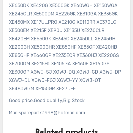
XE650DK XE420G XE500GK XE60WGH XE150WGA
XE245CLR XE500DM XE225GK XE310GA XE335GK
XE450MX XE17U_PRO XE210G XE110RR XE370LC
XE500EM XE215F XE90U XE135U XE230CLR
XE420EM XE650GK XE345C XE245DLL XE245GH
XE200GH XE500GHR XE85GHF XE85GF XE420HB
XE85GHF XE660GP XE235ECR XE360HJ XE220GS
XE700DM XE215EK XE105GA XE160E XE160GS
XE300GP XGWJ-SJ XGWJ-DQ XGWJ-CD XGWJ-DP
XGWJ-DL XGWJ-FGJ XGWJ-YY XGWJ-QT
XE480WGM XE150GR XE27U-E
Good price,Good quality,Big Stock
Mail:spareparts1998@hotmail.com
Related products