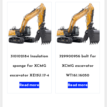
310102184 Insulation
329900956 bolt for
sponge for XCMG
XCMG excavator
excavator XE15U.17-4
WT161.16050
Read more
Read more