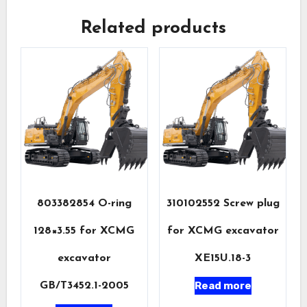
Related products
803382854 O-ring
310102552 Screw plug
128×3.55 for XCMG
for XCMG excavator
excavator
XE15U.18-3
Read more
GB/T3452.1-2005