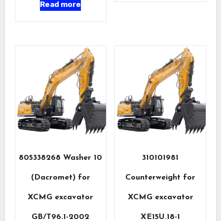
Read more
805338268 Washer 10
310101981
(Dacromet) for
Counterweight for
XCMG excavator
XCMG excavator
GB/T96.1-2002
XE15U.18-1