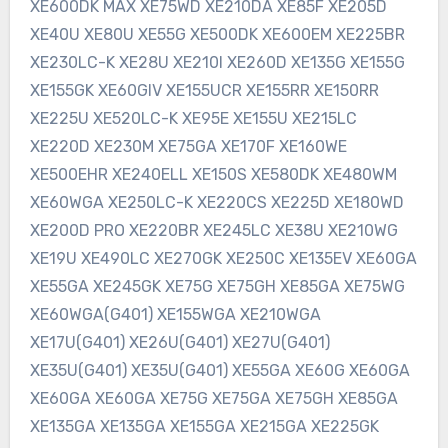
XE600DK MAX XE75WD XE210DA XE85F XE205D
XE40U XE80U XE55G XE500DK XE600EM XE225BR
XE230LC-K XE28U XE210I XE260D XE135G XE155G
XE155GK XE60GIV XE155UCR XE155RR XE150RR
XE225U XE520LC-K XE95E XE155U XE215LC
XE220D XE230M XE75GA XE170F XE160WE
XE500EHR XE240ELL XE150S XE580DK XE480WM
XE60WGA XE250LC-K XE220CS XE225D XE180WD
XE200D PRO XE220BR XE245LC XE38U XE210WG
XE19U XE490LC XE270GK XE250C XE135EV XE60GA
XE55GA XE245GK XE75G XE75GH XE85GA XE75WG
XE60WGA(G401) XE155WGA XE210WGA
XE17U(G401) XE26U(G401) XE27U(G401)
XE35U(G401) XE35U(G401) XE55GA XE60G XE60GA
XE60GA XE60GA XE75G XE75GA XE75GH XE85GA
XE135GA XE135GA XE155GA XE215GA XE225GK