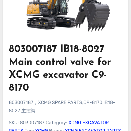
803007187 IB18-8027
Main control valve for
XCMG excavator C9-
8170
803007187，XCMG SPARE PARTS,C9-8170,IB18-
8027 主控阀
SKU:
803007187
Category:
XCMG EXCAVATOR
PARTS
Tag:
XCMG
Brand:
XCMG EXCAVATOR PARTS