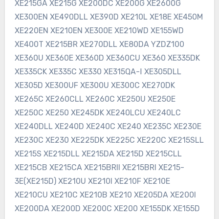
XE215GA XE215G XE200DC XE200G XE2600G
XE300EN XE490DLL XE390D XE210L XE18E XE450M
XE220EN XE210EN XE300E XE210WD XE155WD
XE400T XE215BR XE270DLL XE80DA YZDZ100
XE360U XE360E XE360D XE360CU XE360 XE335DK
XE335CK XE335C XE330 XE315QA-Ⅰ XE305DLL
XE305D XE300UF XE300U XE300C XE270DK
XE265C XE260CLL XE260C XE250U XE250E
XE250C XE250 XE245DK XE240LCU XE240LC
XE240DLL XE240D XE240C XE240 XE235C XE230E
XE230C XE230 XE225DK XE225C XE220C XE215SLL
XE215S XE215DLL XE215DA XE215D XE215CLL
XE215CB XE215CA XE215BRII XE215BRI XE215-
3E(XE215D) XE210U XE210I XE210F XE210E
XE210CU XE210C XE210B XE210 XE205DA XE200I
XE200DA XE200D XE200C XE200 XE155DK XE155D