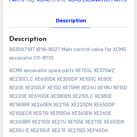
Description
Description
803007187 IB18-8027 Main control valve for XCMG
excavator C9-8170
XCMG excavator spare parts XE75SL XE375WZ
XE230CLC XE600DK XE300DP XE150C XE80E
XE20E XE250UF XE15G XE75RR XE26U XE18U XE15D
XE220E XE690DK XE380EN XE230LC XE380E
XE180BR XE260EN XE215E XE225DN XE650DP
XE155ECR XES75I XE310DA XE360EN XE260E
XE260BR XE215GI XE27U XE155E XE270E XE650DK
XE35U-E XE210UF XE27E XE215DI XEP4006