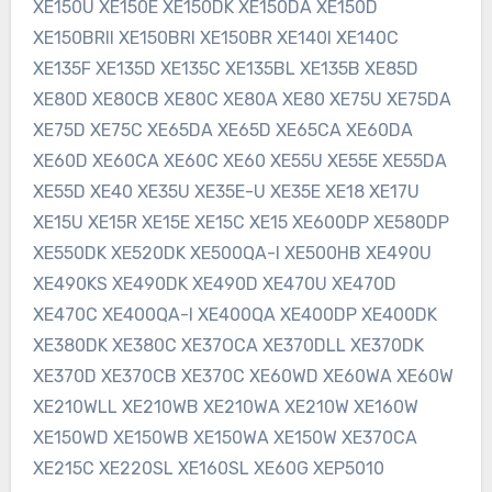
XE150U XE150E XE150DK XE150DA XE150D
XE150BRII XE150BRI XE150BR XE140I XE140C
XE135F XE135D XE135C XE135BL XE135B XE85D
XE80D XE80CB XE80C XE80A XE80 XE75U XE75DA
XE75D XE75C XE65DA XE65D XE65CA XE60DA
XE60D XE60CA XE60C XE60 XE55U XE55E XE55DA
XE55D XE40 XE35U XE35E-U XE35E XE18 XE17U
XE15U XE15R XE15E XE15C XE15 XE600DP XE580DP
XE550DK XE520DK XE500QA-I XE500HB XE490U
XE490KS XE490DK XE490D XE470U XE470D
XE470C XE400QA-I XE400QA XE400DP XE400DK
XE380DK XE380C XE37OCA XE370DLL XE370DK
XE370D XE370CB XE370C XE60WD XE60WA XE60W
XE210WLL XE210WB XE210WA XE210W XE160W
XE150WD XE150WB XE150WA XE150W XE370CA
XE215C XE220SL XE160SL XE60G XEP5010