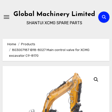
Skip
to
Global Machinery Limited
content
SHANTUI XCMG SPARE PARTS
Home
Products
803007187 IB18-8027 Main control valve for XCMG
excavator C9-8170