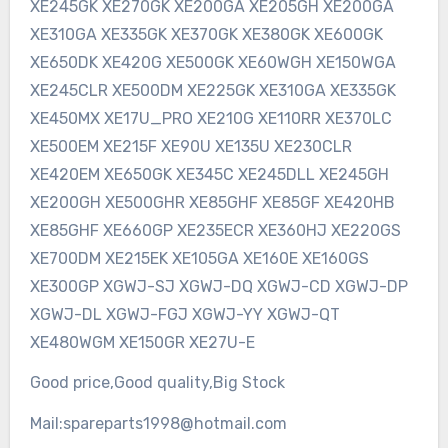
XE245GK XE270GK XE200GA XE205GH XE200GA
XE310GA XE335GK XE370GK XE380GK XE600GK
XE650DK XE420G XE500GK XE60WGH XE150WGA
XE245CLR XE500DM XE225GK XE310GA XE335GK
XE450MX XE17U_PRO XE210G XE110RR XE370LC
XE500EM XE215F XE90U XE135U XE230CLR
XE420EM XE650GK XE345C XE245DLL XE245GH
XE200GH XE500GHR XE85GHF XE85GF XE420HB
XE85GHF XE660GP XE235ECR XE360HJ XE220GS
XE700DM XE215EK XE105GA XE160E XE160GS
XE300GP XGWJ-SJ XGWJ-DQ XGWJ-CD XGWJ-DP
XGWJ-DL XGWJ-FGJ XGWJ-YY XGWJ-QT
XE480WGM XE150GR XE27U-E
Good price,Good quality,Big Stock
Mail:spareparts1998@hotmail.com