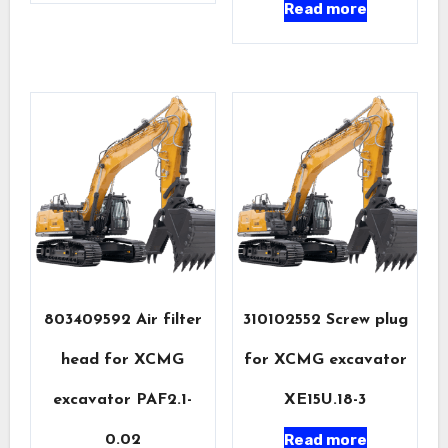
Read more
803409592 Air filter
310102552 Screw plug
head for XCMG
for XCMG excavator
excavator PAF2.1-
XE15U.18-3
Read more
0.02