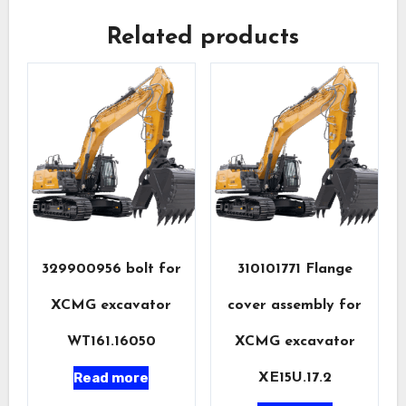
Related products
329900956 bolt for
310101771 Flange
XCMG excavator
cover assembly for
WT161.16050
XCMG excavator
Read more
XE15U.17.2