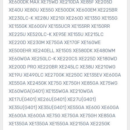
XE600DK MAX XE75WD XE210DA XE85F XE205D
XE40U XE80U XE55G XE500DK XE600EM XE225BR
XE230LC-K XE28U XE210I XE260D XE135G XE155G
XE155GK XE60GIV XE155UCR XE155RR XE150RR
XE225U XE520LC-K XE95E XE155U XE215LC
XE220D XE230M XE75GA XE170F XE160WE
XE500EHR XE240ELL XE150S XE580DK XE480WM
XE60WGA XE250LC-K XE220CS XE225D XE180WD
XE200D PRO XE220BR XE245LC XE38U XE210WG
XE19U XE490LC XE270GK XE250C XE135EV XE60GA
XE55GA XE245GK XE75G XE75GH XE85GA XE75WG
XE60WGA(G401) XE155WGA XE210WGA
XE17U(G401) XE26U(G401) XE27U(G401)
XE35U(G401) XE35U(G401) XE55GA XE60G XE60GA
XE60GA XE60GA XE75G XE75GA XE75GH XE85GA
XE135GA XE135GA XE155GA XE215GA XE225GK