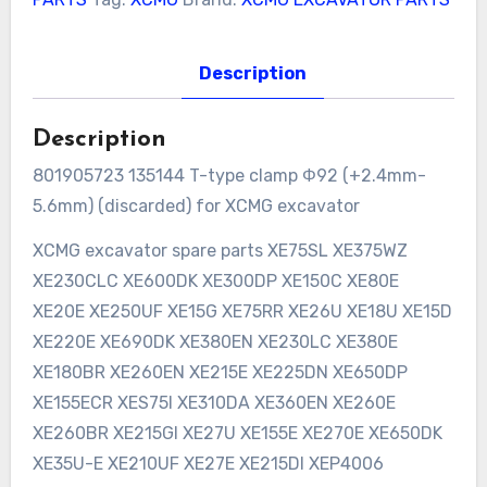
Description
Description
801905723 135144 T-type clamp Φ92 (+2.4mm-
5.6mm) (discarded) for XCMG excavator
XCMG excavator spare parts XE75SL XE375WZ
XE230CLC XE600DK XE300DP XE150C XE80E
XE20E XE250UF XE15G XE75RR XE26U XE18U XE15D
XE220E XE690DK XE380EN XE230LC XE380E
XE180BR XE260EN XE215E XE225DN XE650DP
XE155ECR XES75I XE310DA XE360EN XE260E
XE260BR XE215GI XE27U XE155E XE270E XE650DK
XE35U-E XE210UF XE27E XE215DI XEP4006