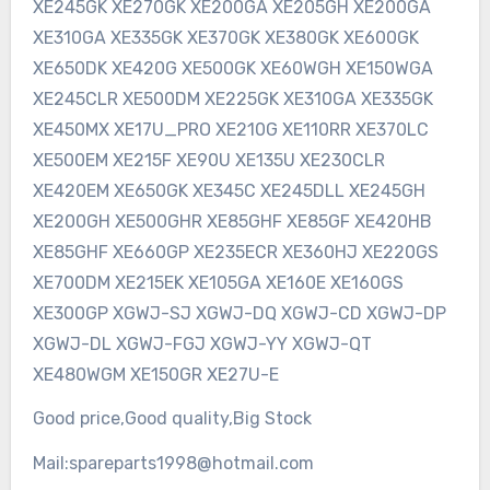
XE245GK XE270GK XE200GA XE205GH XE200GA
XE310GA XE335GK XE370GK XE380GK XE600GK
XE650DK XE420G XE500GK XE60WGH XE150WGA
XE245CLR XE500DM XE225GK XE310GA XE335GK
XE450MX XE17U_PRO XE210G XE110RR XE370LC
XE500EM XE215F XE90U XE135U XE230CLR
XE420EM XE650GK XE345C XE245DLL XE245GH
XE200GH XE500GHR XE85GHF XE85GF XE420HB
XE85GHF XE660GP XE235ECR XE360HJ XE220GS
XE700DM XE215EK XE105GA XE160E XE160GS
XE300GP XGWJ-SJ XGWJ-DQ XGWJ-CD XGWJ-DP
XGWJ-DL XGWJ-FGJ XGWJ-YY XGWJ-QT
XE480WGM XE150GR XE27U-E
Good price,Good quality,Big Stock
Mail:spareparts1998@hotmail.com