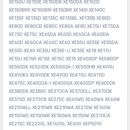
XE150U XE150E XE150DK XE150DA XE150D
XE150BRII XE150BRI XE150BR XE140I XE140C
XE135F XE135D XE135C XE135BL XE135B XE85D
XE80D XE80CB XE80C XE80A XE80 XE75U XE75DA
XE75D XE75C XE65DA XE65D XE65CA XE60DA
XE60D XE60CA XE60C XE60 XE55U XE55E XE55DA
XE55D XE40 XE35U XE35E-U XE35E XE18 XE17U
XE15U XE15R XE15E XE15C XE15 XE600DP XE580DP
XE550DK XE520DK XE500QA-I XE500HB XE490U
XE490KS XE490DK XE490D XE470U XE470D
XE470C XE400QA-I XE400QA XE400DP XE400DK
XE380DK XE380C XE37OCA XE370DLL XE370DK
XE370D XE370CB XE370C XE60WD XE60WA XE60W
XE210WLL XE210WB XE210WA XE210W XE160W
XE150WD XE150WB XE150WA XE150W XE370CA
XE215C XE220SL XE160SL XE60G XEP5010