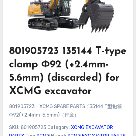
801905723 135144 T-type
clamp Φ92 (+2.4mm-
5.6mm) (discarded) for
XCMG excavator
801905723，XCMG SPARE PARTS,,135144 T型抱箍
Φ92(+2.4mm-5.6mm)（作废）
SKU:
801905723
Category:
XCMG EXCAVATOR
PARTS
Tag:
XCMG
Brand:
XCMG EXCAVATOR PARTS