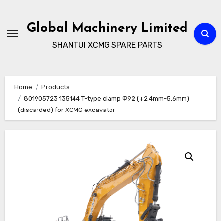
Skip
to
Global Machinery Limited
content
SHANTUI XCMG SPARE PARTS
Home
Products
801905723 135144 T-type clamp Φ92 (+2.4mm-5.6mm)
(discarded) for XCMG excavator