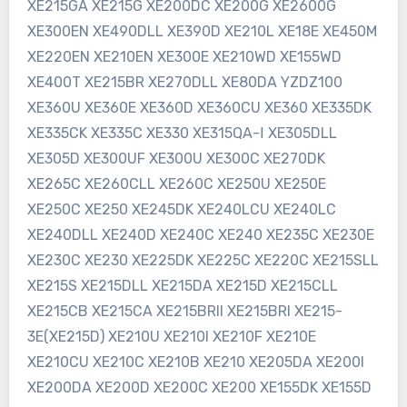
XE215GA XE215G XE200DC XE200G XE2600G
XE300EN XE490DLL XE390D XE210L XE18E XE450M
XE220EN XE210EN XE300E XE210WD XE155WD
XE400T XE215BR XE270DLL XE80DA YZDZ100
XE360U XE360E XE360D XE360CU XE360 XE335DK
XE335CK XE335C XE330 XE315QA-Ⅰ XE305DLL
XE305D XE300UF XE300U XE300C XE270DK
XE265C XE260CLL XE260C XE250U XE250E
XE250C XE250 XE245DK XE240LCU XE240LC
XE240DLL XE240D XE240C XE240 XE235C XE230E
XE230C XE230 XE225DK XE225C XE220C XE215SLL
XE215S XE215DLL XE215DA XE215D XE215CLL
XE215CB XE215CA XE215BRII XE215BRI XE215-
3E(XE215D) XE210U XE210I XE210F XE210E
XE210CU XE210C XE210B XE210 XE205DA XE200I
XE200DA XE200D XE200C XE200 XE155DK XE155D