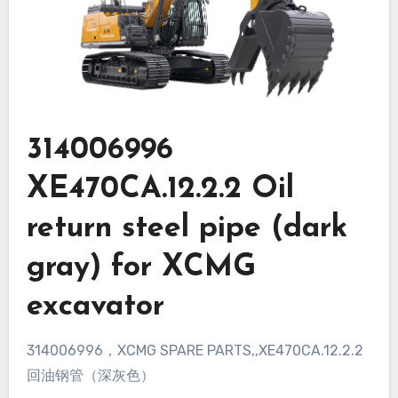
314006996
XE470CA.12.2.2 Oil
return steel pipe (dark
gray) for XCMG
excavator
314006996，XCMG SPARE PARTS,,XE470CA.12.2.2
回油钢管（深灰色）