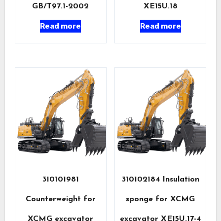
GB/T97.1-2002
XE15U.18
Read more
Read more
310101981
310102184 Insulation
Counterweight for
sponge for XCMG
XCMG excavator
excavator XE15U.17-4