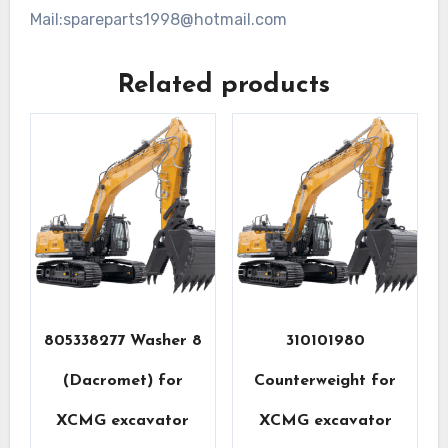
Mail:spareparts1998@hotmail.com
Related products
805338277 Washer 8
310101980
(Dacromet) for
Counterweight for
XCMG excavator
XCMG excavator