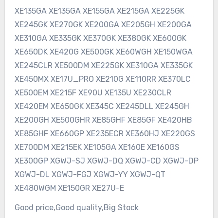
XE135GA XE135GA XE155GA XE215GA XE225GK
XE245GK XE270GK XE200GA XE205GH XE200GA
XE310GA XE335GK XE370GK XE380GK XE600GK
XE650DK XE420G XE500GK XE60WGH XE150WGA
XE245CLR XE500DM XE225GK XE310GA XE335GK
XE450MX XE17U_PRO XE210G XE110RR XE370LC
XE500EM XE215F XE90U XE135U XE230CLR
XE420EM XE650GK XE345C XE245DLL XE245GH
XE200GH XE500GHR XE85GHF XE85GF XE420HB
XE85GHF XE660GP XE235ECR XE360HJ XE220GS
XE700DM XE215EK XE105GA XE160E XE160GS
XE300GP XGWJ-SJ XGWJ-DQ XGWJ-CD XGWJ-DP
XGWJ-DL XGWJ-FGJ XGWJ-YY XGWJ-QT
XE480WGM XE150GR XE27U-E
Good price,Good quality,Big Stock