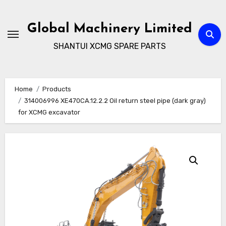
Skip
to
Global Machinery Limited
content
SHANTUI XCMG SPARE PARTS
Home
Products
314006996 XE470CA.12.2.2 Oil return steel pipe (dark gray)
for XCMG excavator