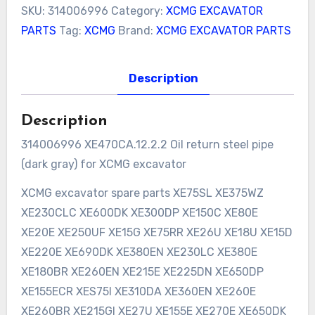
SKU:
314006996
Category:
XCMG EXCAVATOR
PARTS
Tag:
XCMG
Brand:
XCMG EXCAVATOR PARTS
Description
Description
314006996 XE470CA.12.2.2 Oil return steel pipe
(dark gray) for XCMG excavator
XCMG excavator spare parts XE75SL XE375WZ
XE230CLC XE600DK XE300DP XE150C XE80E
XE20E XE250UF XE15G XE75RR XE26U XE18U XE15D
XE220E XE690DK XE380EN XE230LC XE380E
XE180BR XE260EN XE215E XE225DN XE650DP
XE155ECR XES75I XE310DA XE360EN XE260E
XE260BR XE215GI XE27U XE155E XE270E XE650DK