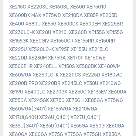
XE215C XE220SL XE160SL XE60G XEP5010
XE600DK MAX XE75WD XE210DA XE85F XE205D
XE40U XE80U XE55G XE500DK XE600EM XE225BR
XE230LC-K XE28U XE210I XE260D XE135G XE155G
XE155GK XE60GIV XE155UCR XE155RR XE150RR
XE225U XE520LC-K XE95E XE155U XE215LC
XE220D XE230M XE75GA XE170F XE160WE
XE500EHR XE240ELL XE150S XE580DK XE480WM
XE60WGA XE250LC-K XE220CS XE225D XE180WD
XE200D PRO XE220BR XE245LC XE38U XE210WG
XE19U XE490LC XE270GK XE250C XE135EV XE60GA
XE55GA XE245GK XE75G XE75GH XE85GA XE75WG
XE60WGA(G401) XE155WGA XE210WGA
XE17U(G401) XE26U(G401) XE27U(G401)
XE35U(G401) XE35U(G401) XE55GA XE60G XE60GA
XE60GA XE60GA XE75G XE75GA XE75GH XE85GA