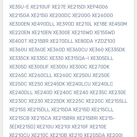
XE35U-E XE210UF XE27E XE215DI XEP4006
XE215GA XE215G XE200DC XE200G XE2600G
XE300EN XE490DLL XE390D XE210L XE18E XE450M
XE220EN XE210EN XE300E XE210WD XE155WD
XE400T XE215BR XE270DLL XE80DA YZDZ100
XE360U XE360E XE360D XE360CU XE360 XE335DK
XE335CK XE335C XE330 XE315QA-Ⅰ XE305DLL
XE305D XE300UF XE300U XE300C XE270DK
XE265C XE260CLL XE260C XE250U XE250E
XE250C XE250 XE245DK XE240LCU XE240LC
XE240DLL XE240D XE240C XE240 XE235C XE230E
XE230C XE230 XE225DK XE225C XE220C XE215SLL
XE215S XE215DLL XE215DA XE215D XE215CLL
XE215CB XE215CA XE215BRII XE215BRI XE215-
3E(XE215D) XE210U XE210I XE210F XE210E
XE210CU XE210C XE210B XE210 XE205DA XE200I