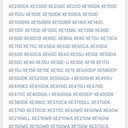
XE200DA XE200D XE200C XE200 XE155DK XE155D
XE150U XE150E XE150DK XE150DA XE150D
XE150BRII XE150BRI XE150BR XE140I XE140C
XE135F XE135D XE135C XE135BL XE135B XE85D
XE80D XE80CB XE80C XE80A XE80 XE75U XE75DA
XE75D XE75C XE65DA XE65D XE65CA XE60DA
XE60D XE60CA XE60C XE60 XE55U XE55E XE55DA
XE55D XE40 XE35U XE35E-U XE35E XE18 XE17U
XE15U XE15R XE15E XE15C XE15 XE600DP XE580DP
XE550DK XE520DK XE500QA-I XE500HB XE490U
XE490KS XE490DK XE490D XE470U XE470D
XE470C XE400QA-I XE400QA XE400DP XE400DK
XE380DK XE380C XE37OCA XE370DLL XE370DK
XE370D XE370CB XE370C XE60WD XE60WA XE60W
XE210WLL XE210WB XE210WA XE210W XE160W
XE150WD XE150WB XE150WA XE150W XE370CA