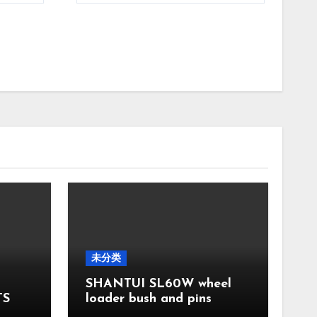
未分类
SHANTUI SL60W wheel
TS
loader bush and pins