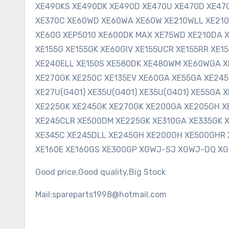
XE490KS XE490DK XE490D XE470U XE470D XE47
XE370C XE60WD XE60WA XE60W XE210WLL XE210
XE60G XEP5010 XE600DK MAX XE75WD XE210DA X
XE155G XE155GK XE60GIV XE155UCR XE155RR XE1
XE240ELL XE150S XE580DK XE480WM XE60WGA X
XE270GK XE250C XE135EV XE60GA XE55GA XE245
XE27U(G401) XE35U(G401) XE35U(G401) XE55GA
XE225GK XE245GK XE270GK XE200GA XE205GH X
XE245CLR XE500DM XE225GK XE310GA XE335GK X
XE345C XE245DLL XE245GH XE200GH XE500GHR 
XE160E XE160GS XE300GP XGWJ-SJ XGWJ-DQ X
Good price,Good quality,Big Stock
Mail:spareparts1998@hotmail.com