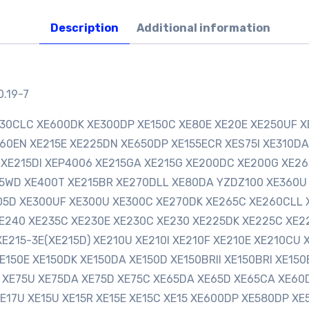
Description
Additional information
.19-7
E230CLC XE600DK XE300DP XE150C XE80E XE20E XE250UF X
60EN XE215E XE225DN XE650DP XE155ECR XES75I XE310DA
E XE215DI XEP4006 XE215GA XE215G XE200DC XE200G XE2
5WD XE400T XE215BR XE270DLL XE80DA YZDZ100 XE360U
305D XE300UF XE300U XE300C XE270DK XE265C XE260CLL
240 XE235C XE230E XE230C XE230 XE225DK XE225C XE22
XE215-3E(XE215D) XE210U XE210I XE210F XE210E XE210CU
150E XE150DK XE150DA XE150D XE150BRII XE150BRI XE150B
 XE75U XE75DA XE75D XE75C XE65DA XE65D XE65CA XE60
XE17U XE15U XE15R XE15E XE15C XE15 XE600DP XE580DP X