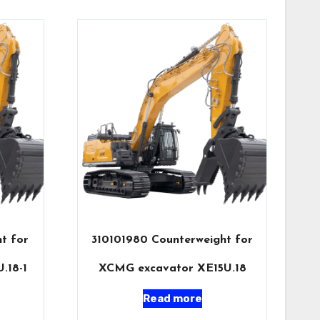
t for
310101980 Counterweight for
.18-1
XCMG excavator XE15U.18
Read more