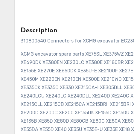
Description
310800540 Connectors for XCMG excavator EC230
XCMG excavator spare parts XE75SL XE375WZ X
XE690DK XE380EN XE230LC XE380E XE180BR XE2
XE155E XE270E XE650DK XE35U-E XE210UF XE27
XE450M XE220EN XE210EN XE300E XE210WD XE15
XE335CK XE335C XE330 XE315QA-Ⅰ XE305DLL XE
XE240LCU XE240LC XE240DLL XE240D XE240C XE
XE215CLL XE215CB XE215CA XE215BRII XE215BRI 
XE200D XE200C XE200 XE155DK XE155D XE150U XE
XE135B XE85D XE80D XE80CB XE80C XE80A XE80
XE55DA XE55D XE40 XE35U XE35E-U XE35E XE18 