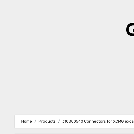
Skip
to
content
Home
Products
310800540 Connectors for XCMG exca