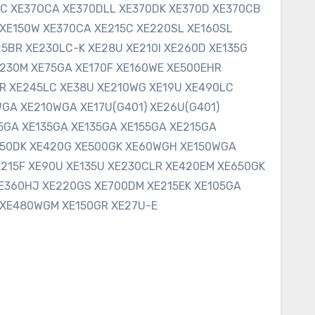
C XE37OCA XE370DLL XE370DK XE370D XE370CB
XE150W XE370CA XE215C XE220SL XE160SL
5BR XE230LC-K XE28U XE210I XE260D XE135G
E230M XE75GA XE170F XE160WE XE500EHR
R XE245LC XE38U XE210WG XE19U XE490LC
GA XE210WGA XE17U(G401) XE26U(G401)
5GA XE135GA XE135GA XE155GA XE215GA
650DK XE420G XE500GK XE60WGH XE150WGA
215F XE90U XE135U XE230CLR XE420EM XE650GK
E360HJ XE220GS XE700DM XE215EK XE105GA
XE480WGM XE150GR XE27U-E