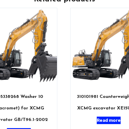
5338268 Washer 10
310101981 Counterweigh
acromet) for XCMG
XCMG excavator XE15U
avator GB/T96.1-2002
Read more