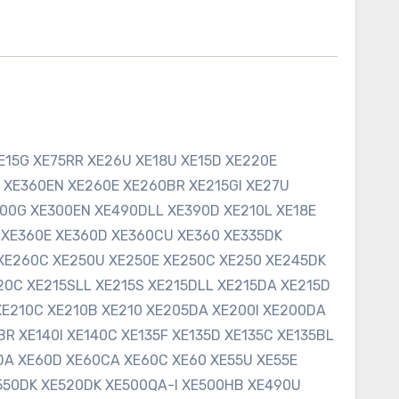
E15G XE75RR XE26U XE18U XE15D XE220E
 XE360EN XE260E XE260BR XE215GI XE27U
600G XE300EN XE490DLL XE390D XE210L XE18E
 XE360E XE360D XE360CU XE360 XE335DK
 XE260C XE250U XE250E XE250C XE250 XE245DK
0C XE215SLL XE215S XE215DLL XE215DA XE215D
 XE210C XE210B XE210 XE205DA XE200I XE200DA
R XE140I XE140C XE135F XE135D XE135C XE135BL
DA XE60D XE60CA XE60C XE60 XE55U XE55E
E550DK XE520DK XE500QA-I XE500HB XE490U