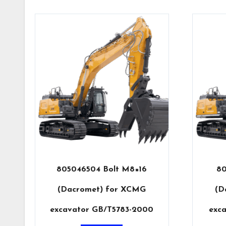
805046504 Bolt M8×16
80
(Dacromet) for XCMG
(D
excavator GB/T5783-2000
exc