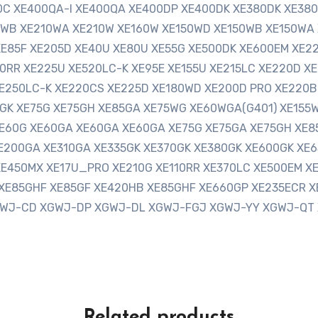
0C XE400QA-I XE400QA XE400DP XE400DK XE380DK XE380
WB XE210WA XE210W XE160W XE150WD XE150WB XE150WA 
E85F XE205D XE40U XE80U XE55G XE500DK XE600EM XE22
50RR XE225U XE520LC-K XE95E XE155U XE215LC XE220D X
E250LC-K XE220CS XE225D XE180WD XE200D PRO XE220B
GK XE75G XE75GH XE85GA XE75WG XE60WGA(G401) XE155W
 XE60G XE60GA XE60GA XE60GA XE75G XE75GA XE75GH XE8
E200GA XE310GA XE335GK XE370GK XE380GK XE600GK XE
E450MX XE17U_PRO XE210G XE110RR XE370LC XE500EM XE
XE85GHF XE85GF XE420HB XE85GHF XE660GP XE235ECR X
GWJ-CD XGWJ-DP XGWJ-DL XGWJ-FGJ XGWJ-YY XGWJ-QT 
Related products