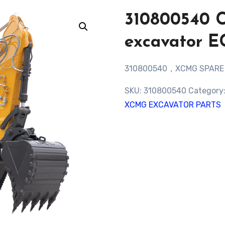
310800540 
excavator E
310800540，XCMG SPARE 
SKU:
310800540
Category
XCMG EXCAVATOR PARTS