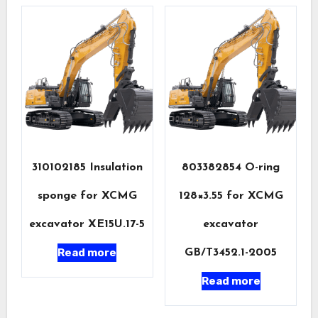
310102185 Insulation
803382854 O-ring
sponge for XCMG
128×3.55 for XCMG
excavator XE15U.17-5
excavator
Read more
GB/T3452.1-2005
Read more