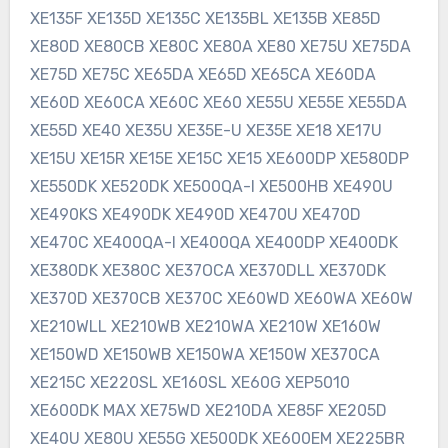
XE135F XE135D XE135C XE135BL XE135B XE85D
XE80D XE80CB XE80C XE80A XE80 XE75U XE75DA
XE75D XE75C XE65DA XE65D XE65CA XE60DA
XE60D XE60CA XE60C XE60 XE55U XE55E XE55DA
XE55D XE40 XE35U XE35E-U XE35E XE18 XE17U
XE15U XE15R XE15E XE15C XE15 XE600DP XE580DP
XE550DK XE520DK XE500QA-I XE500HB XE490U
XE490KS XE490DK XE490D XE470U XE470D
XE470C XE400QA-I XE400QA XE400DP XE400DK
XE380DK XE380C XE37OCA XE370DLL XE370DK
XE370D XE370CB XE370C XE60WD XE60WA XE60W
XE210WLL XE210WB XE210WA XE210W XE160W
XE150WD XE150WB XE150WA XE150W XE370CA
XE215C XE220SL XE160SL XE60G XEP5010
XE600DK MAX XE75WD XE210DA XE85F XE205D
XE40U XE80U XE55G XE500DK XE600EM XE225BR