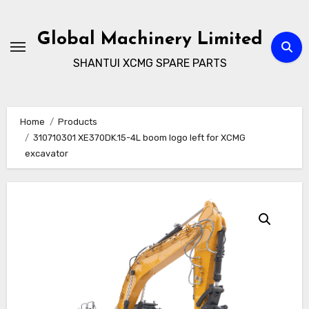
Skip
to
Global Machinery Limited
content
SHANTUI XCMG SPARE PARTS
Home
Products
310710301 XE370DK.15-4L boom logo left for XCMG
excavator