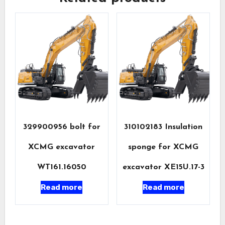
329900956 bolt for
310102183 Insulation
XCMG excavator
sponge for XCMG
WT161.16050
excavator XE15U.17-3
Read more
Read more