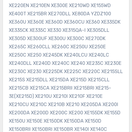
XE220EN XE210EN XE300E XE210WD XE155WD
XE400T XE215BR XE270DLL XE80DA YZDZ100
XE360U XE360E XE360D XE360CU XE360 XE335DK
XE335CK XE335C XE330 XE315QA-Ⅰ XE305DLL
XE305D XE300UF XE300U XE300C XE270DK
XE265C XE260CLL XE260C XE250U XE250E
XE250C XE250 XE245DK XE240LCU XE240LC
XE240DLL XE240D XE240C XE240 XE235C XE230E
XE230C XE230 XE225DK XE225C XE220C XE215SLL
XE215S XE215DLL XE215DA XE215D XE215CLL
XE215CB XE215CA XE215BRII XE215BRI XE215-
3E(XE215D) XE210U XE210I XE210F XE210E
XE210CU XE210C XE210B XE210 XE205DA XE200I
XE200DA XE200D XE200C XE200 XE155DK XE155D
XE150U XE150E XE150DK XE150DA XE150D
XE150BRII XE150BRI XE150BR XE140I XE140C