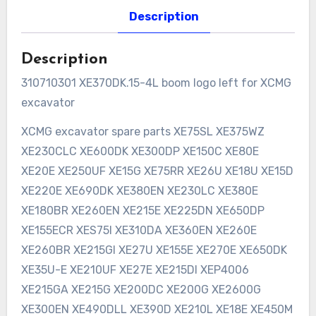
Description
Description
310710301 XE370DK.15-4L boom logo left for XCMG
excavator
XCMG excavator spare parts XE75SL XE375WZ
XE230CLC XE600DK XE300DP XE150C XE80E
XE20E XE250UF XE15G XE75RR XE26U XE18U XE15D
XE220E XE690DK XE380EN XE230LC XE380E
XE180BR XE260EN XE215E XE225DN XE650DP
XE155ECR XES75I XE310DA XE360EN XE260E
XE260BR XE215GI XE27U XE155E XE270E XE650DK
XE35U-E XE210UF XE27E XE215DI XEP4006
XE215GA XE215G XE200DC XE200G XE2600G
XE300EN XE490DLL XE390D XE210L XE18E XE450M