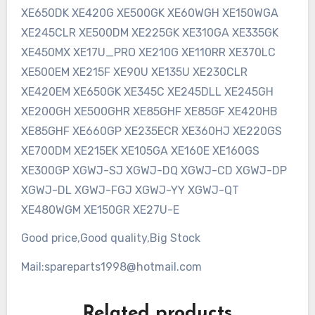
XE650DK XE420G XE500GK XE60WGH XE150WGA
XE245CLR XE500DM XE225GK XE310GA XE335GK
XE450MX XE17U_PRO XE210G XE110RR XE370LC
XE500EM XE215F XE90U XE135U XE230CLR
XE420EM XE650GK XE345C XE245DLL XE245GH
XE200GH XE500GHR XE85GHF XE85GF XE420HB
XE85GHF XE660GP XE235ECR XE360HJ XE220GS
XE700DM XE215EK XE105GA XE160E XE160GS
XE300GP XGWJ-SJ XGWJ-DQ XGWJ-CD XGWJ-DP
XGWJ-DL XGWJ-FGJ XGWJ-YY XGWJ-QT
XE480WGM XE150GR XE27U-E
Good price,Good quality,Big Stock
Mail:spareparts1998@hotmail.com
Related products