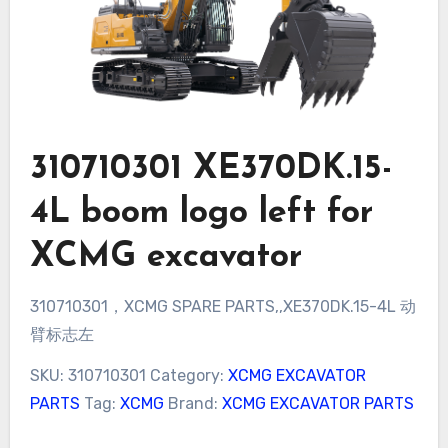
310710301 XE370DK.15-
4L boom logo left for
XCMG excavator
310710301，XCMG SPARE PARTS,,XE370DK.15-4L 动
臂标志左
SKU:
310710301
Category:
XCMG EXCAVATOR
PARTS
Tag:
XCMG
Brand:
XCMG EXCAVATOR PARTS