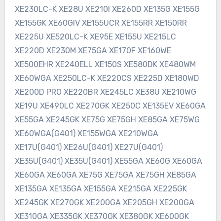
XE230LC-K XE28U XE210I XE260D XE135G XE155G
XE155GK XE60GIV XE155UCR XE155RR XE150RR
XE225U XE520LC-K XE95E XE155U XE215LC
XE220D XE230M XE75GA XE170F XE160WE
XE500EHR XE240ELL XE150S XE580DK XE480WM
XE60WGA XE250LC-K XE220CS XE225D XE180WD
XE200D PRO XE220BR XE245LC XE38U XE210WG
XE19U XE490LC XE270GK XE250C XE135EV XE60GA
XE55GA XE245GK XE75G XE75GH XE85GA XE75WG
XE60WGA(G401) XE155WGA XE210WGA
XE17U(G401) XE26U(G401) XE27U(G401)
XE35U(G401) XE35U(G401) XE55GA XE60G XE60GA
XE60GA XE60GA XE75G XE75GA XE75GH XE85GA
XE135GA XE135GA XE155GA XE215GA XE225GK
XE245GK XE270GK XE200GA XE205GH XE200GA
XE310GA XE335GK XE370GK XE380GK XE600GK