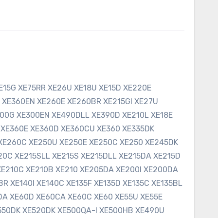
E15G XE75RR XE26U XE18U XE15D XE220E
 XE360EN XE260E XE260BR XE215GI XE27U
600G XE300EN XE490DLL XE390D XE210L XE18E
 XE360E XE360D XE360CU XE360 XE335DK
 XE260C XE250U XE250E XE250C XE250 XE245DK
0C XE215SLL XE215S XE215DLL XE215DA XE215D
 XE210C XE210B XE210 XE205DA XE200I XE200DA
R XE140I XE140C XE135F XE135D XE135C XE135BL
DA XE60D XE60CA XE60C XE60 XE55U XE55E
E550DK XE520DK XE500QA-I XE500HB XE490U