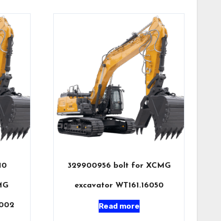
10
329900956 bolt for XCMG
MG
excavator WT161.16050
2002
Read more