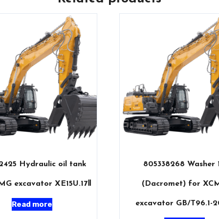
2425 Hydraulic oil tank
805338268 Washer 
MG excavator XE15U.17Ⅱ
(Dacromet) for XC
excavator GB/T96.1-
Read more