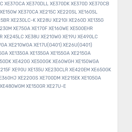
C XE37OCA XE370DLL XE370DK XE370D XE370CB
XE150W XE370CA XE215C XE220SL XE160SL
5BR XE230LC-K XE28U XE210I XE260D XE135G
E230M XE75GA XE170F XE160WE XE500EHR
R XE245LC XE38U XE210WG XE19U XE490LC
GA XE210WGA XE17U(G401) XE26U(G401)
5GA XE135GA XE135GA XE155GA XE215GA
650DK XE420G XE500GK XE60WGH XE150WGA
215F XE90U XE135U XE230CLR XE420EM XE650GK
E360HJ XE220GS XE700DM XE215EK XE105GA
XE480WGM XE150GR XE27U-E