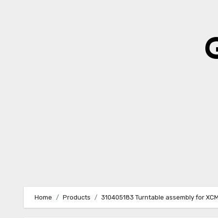
Skip
to
content
Home
Products
310405183 Turntable assembly for XC