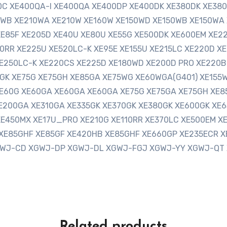
0C XE400QA-I XE400QA XE400DP XE400DK XE380DK XE380
WB XE210WA XE210W XE160W XE150WD XE150WB XE150WA 
E85F XE205D XE40U XE80U XE55G XE500DK XE600EM XE22
50RR XE225U XE520LC-K XE95E XE155U XE215LC XE220D X
E250LC-K XE220CS XE225D XE180WD XE200D PRO XE220B
GK XE75G XE75GH XE85GA XE75WG XE60WGA(G401) XE155W
 XE60G XE60GA XE60GA XE60GA XE75G XE75GA XE75GH XE8
E200GA XE310GA XE335GK XE370GK XE380GK XE600GK XE
E450MX XE17U_PRO XE210G XE110RR XE370LC XE500EM XE
XE85GHF XE85GF XE420HB XE85GHF XE660GP XE235ECR X
GWJ-CD XGWJ-DP XGWJ-DL XGWJ-FGJ XGWJ-YY XGWJ-QT 
Related products