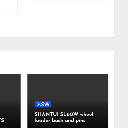
未分类
SHANTUI SL60W wheel
TS
loader bush and pins