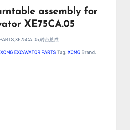
urntable assembly for
ator XE75CA.05
 PARTS,XE75CA.05,转台总成
:
XCMG EXCAVATOR PARTS
Tag:
XCMG
Brand: