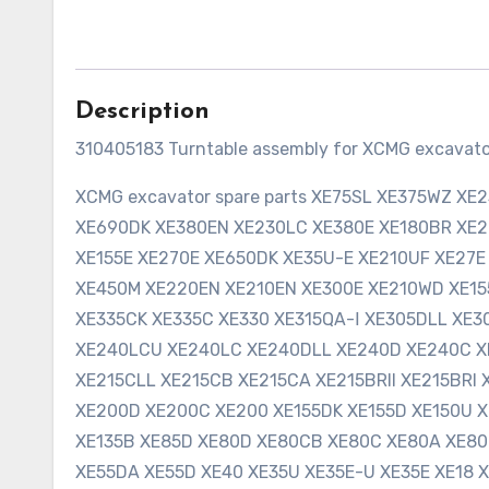
Description
310405183 Turntable assembly for XCMG excavat
XCMG excavator spare parts XE75SL XE375WZ X
XE690DK XE380EN XE230LC XE380E XE180BR XE2
XE155E XE270E XE650DK XE35U-E XE210UF XE27
XE450M XE220EN XE210EN XE300E XE210WD XE15
XE335CK XE335C XE330 XE315QA-Ⅰ XE305DLL XE
XE240LCU XE240LC XE240DLL XE240D XE240C XE
XE215CLL XE215CB XE215CA XE215BRII XE215BRI 
XE200D XE200C XE200 XE155DK XE155D XE150U XE
XE135B XE85D XE80D XE80CB XE80C XE80A XE80
XE55DA XE55D XE40 XE35U XE35E-U XE35E XE18 