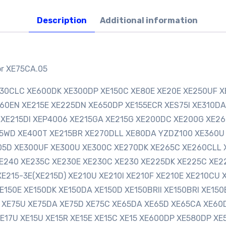
Description
Additional information
or XE75CA.05
E230CLC XE600DK XE300DP XE150C XE80E XE20E XE250UF X
60EN XE215E XE225DN XE650DP XE155ECR XES75I XE310DA
E XE215DI XEP4006 XE215GA XE215G XE200DC XE200G XE2
5WD XE400T XE215BR XE270DLL XE80DA YZDZ100 XE360U
305D XE300UF XE300U XE300C XE270DK XE265C XE260CLL
240 XE235C XE230E XE230C XE230 XE225DK XE225C XE22
XE215-3E(XE215D) XE210U XE210I XE210F XE210E XE210CU
150E XE150DK XE150DA XE150D XE150BRII XE150BRI XE150B
 XE75U XE75DA XE75D XE75C XE65DA XE65D XE65CA XE60
XE17U XE15U XE15R XE15E XE15C XE15 XE600DP XE580DP X