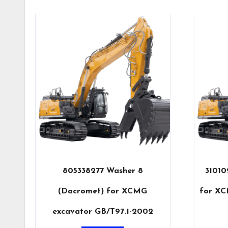
805338277 Washer 8
31010
(Dacromet) for XCMG
for XC
excavator GB/T97.1-2002