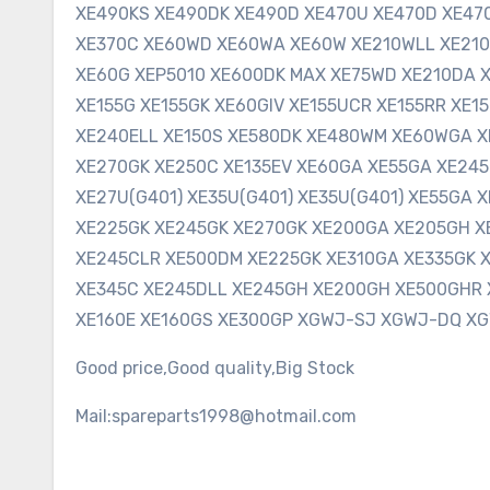
XE490KS XE490DK XE490D XE470U XE470D XE47
XE370C XE60WD XE60WA XE60W XE210WLL XE210
XE60G XEP5010 XE600DK MAX XE75WD XE210DA X
XE155G XE155GK XE60GIV XE155UCR XE155RR XE1
XE240ELL XE150S XE580DK XE480WM XE60WGA X
XE270GK XE250C XE135EV XE60GA XE55GA XE245
XE27U(G401) XE35U(G401) XE35U(G401) XE55GA
XE225GK XE245GK XE270GK XE200GA XE205GH X
XE245CLR XE500DM XE225GK XE310GA XE335GK X
XE345C XE245DLL XE245GH XE200GH XE500GHR 
XE160E XE160GS XE300GP XGWJ-SJ XGWJ-DQ X
Good price,Good quality,Big Stock
Mail:spareparts1998@hotmail.com