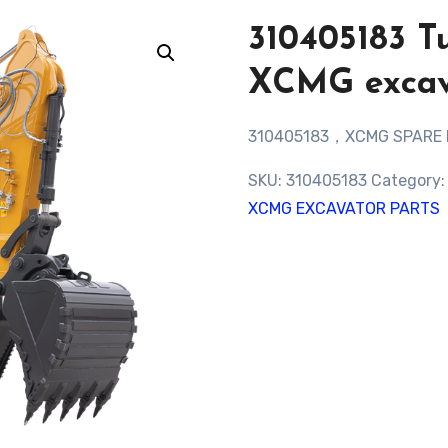
310405183 T
XCMG excav
310405183，XCMG SPARE
SKU:
310405183
Category
XCMG EXCAVATOR PARTS